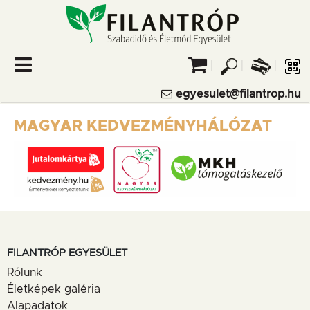
filantrop.hu
- LEGYÉL TE
IS
FILANTRÓP!
egyesulet@filantrop.hu
SAJÁT FIÓK
MAGYAR KEDVEZMÉNYHÁLÓZAT
ÜZLETI FIÓK
FILANTRÓP EGYESÜLET
Rólunk
Életképek galéria
Alapadatok